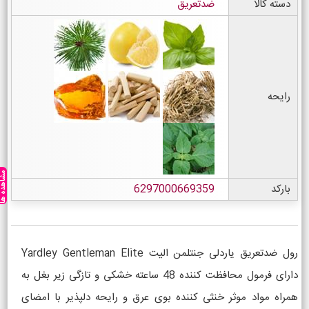
دسته کالا
ضدتعریق
رایحه
مشاهده ه
بارکد
6297000669359
رول ضدتعریق یاردلی جنتلمن الیت Yardley Gentleman Elite
دارای فرمول محافظت کننده 48 ساعته خشکی و تازگی زیر بغل به
همراه مواد موثر خنثی کننده بوی عرق و رایحه دلپذیر با امضای