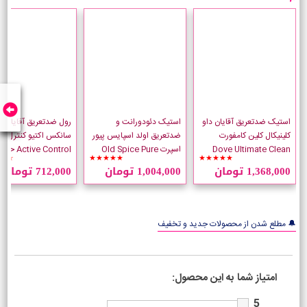
استیک ضدتعریق آقایان داو
استیک دئودورانت و
رول ضدتعریق آقایان
کلینیکال کلین کامفورت
ضدتعریق اولد اسپایس پیور
سانکس 
Dove Ultimate Clean
اسپرت Old Spice Pure
☆☆
★★★★★
★★★★★
Comfort وزن 48 گرم
Sport وزن 85 گرم
میلی لیتر
1,368,000 تومان
1,004,000 تومان
712,000 تومان
🔔 مطلع شدن از محصولات جدید و تخفیف
امتیاز شما به این محصول:
5