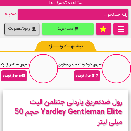
مشاهده تخفیف ها
سمبله
سبد خرید
ورود/عضویت
پیشـنهــاد ویــــژه
اسپری خوشبوکننده بدن جکوین رایحه عطر مردانه داریوش حجم 200 میلی لیتر
اسپری ضدتعریق رکسونا آنتی باکتریال پروتک
517 هزار تومان
645 هزار تومان
رول ضدتعریق یاردلی جنتلمن الیت
Yardley Gentleman Elite حجم 50
میلی لیتر