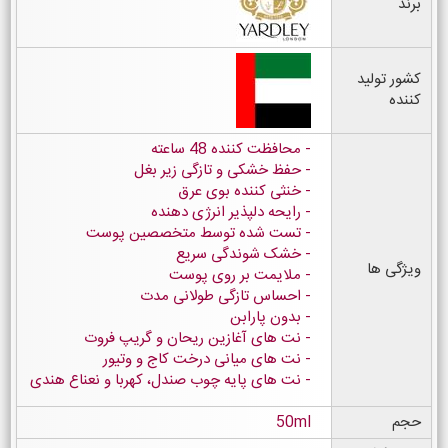
برند
کشور تولید
کننده
محافظت کننده 48 ساعته
حفظ خشکی و تازگی زیر بغل
خنثی کننده بوی عرق
رایحه دلپذیر انرژی دهنده
تست شده توسط متخصصین پوست
خشک شوندگی سریع
ویژگی ها
ملایمت بر روی پوست
احساس تازگی طولانی مدت
بدون پارابن
نت های آغازین ریحان و گریپ فروت
نت های میانی درخت کاج و وتیور
نت های پایه چوب صندل، کهربا و نعناع هندی
حجم
50ml