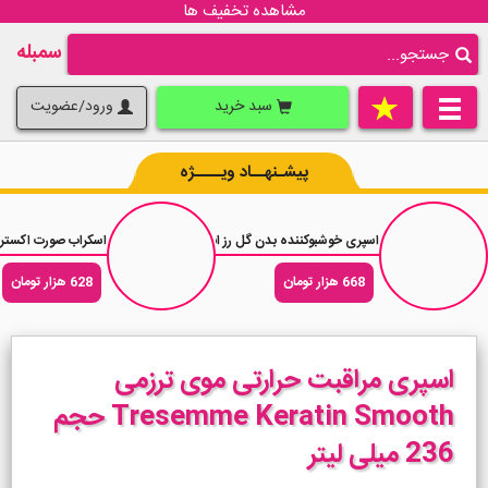
مشاهده تخفیف ها
سمبله
سبد خرید
ورود/عضویت
پیشـنهــاد ویــــژه
اسپری خوشبوکننده بدن گل رز انگلیسی یاردلی Yardley English Rose حجم 150 میلی لیتر
اسکراب صورت اکستریم حاوی ذغال شارکل b
668 هزار تومان
628 هزار تومان
اسپری مراقبت حرارتی موی ترزمی
Tresemme Keratin Smooth حجم
236 میلی لیتر