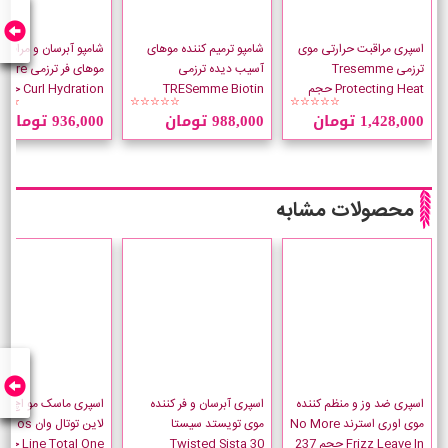
اسپری مراقبت حرارتی موی
شامپو ترمیم کننده موهای
شامپو آبرسان و مراقبت
ترزمی Tresemme
آسیب دیده ترزمی
موهای فر ترزمی
Protecting Heat حجم
TRESemme Biotin
☆☆
☆☆☆☆☆
☆☆☆☆☆
236 میلی لیتر
Repair حجم 700 میلی لیتر
میلی لیتر
1,428,000 تومان
988,000 تومان
936,000 تومان
محصولات مشابه
اسپری ضد وز و منظم کننده
اسپری آبرسان و فر کننده
اسپری ماسک مو اچ ا
موی اوری استرند No More
موی تویستد سیستا
لاین توتال وان hos
Frizz Leave In حجم 237
Twisted Sista 30