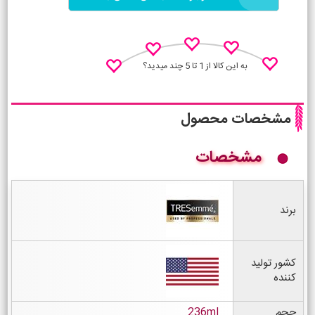
به این کالا از 1 تا 5 چند میدید؟
مشخصات محصول
مشخصات
نظـر منو اعلام کن
برند
کشور تولید
کننده
حجم
236ml