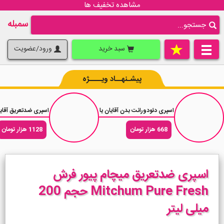
مشاهده تخفیف ها
سمبله
سبد خرید
ورود/عضویت
پیشـنهــاد ویــــژه
اسپری دئودورانت بدن آقایان یاردلی الیت Yardley Elite حجم 150 میلی لیتر
اسپری ضدتعریق آقایان میچام آیس فرش 
668 هزار تومان
1128 هزار تومان
اسپری ضدتعریق میچام پیور فرش
Mitchum Pure Fresh حجم 200
میلی لیتر