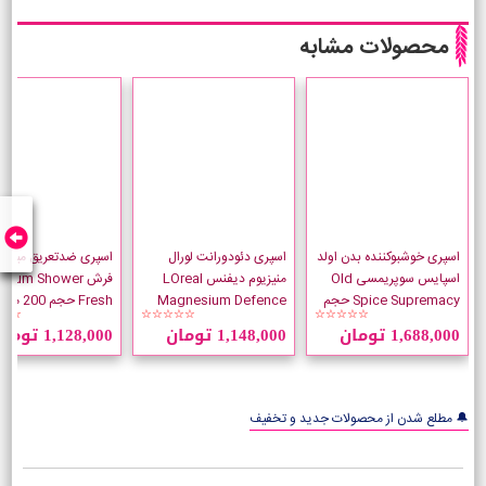
محصولات مشابه
اسپری خوشبوکننده بدن اولد
اسپری دئودورانت لورال
اسپری ضدتعریق میچام
اسپایس سوپریمسی Old
منیزیوم دیفنس LOreal
فرش chum Shower
Spice Supremacy حجم
Magnesium Defence
Fresh حجم 200 میلی لیتر
☆☆
☆☆☆☆☆
☆☆☆☆☆
175 میلی لیتر
حجم 250 میلی لیتر
1,688,000 تومان
1,148,000 تومان
1,128,000 تومان
🔔 مطلع شدن از محصولات جدید و تخفیف