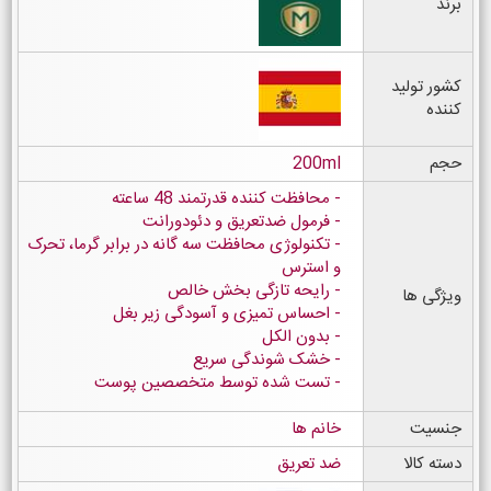
برند
کشور تولید
کننده
حجم
200ml
محافظت کننده قدرتمند 48 ساعته
فرمول ضدتعریق و دئودورانت
تکنولوژی محافظت سه گانه در برابر گرما، تحرک
و استرس
رایحه تازگی بخش خالص
ویژگی ها
احساس تمیزی و آسودگی زیر بغل
بدون الکل
خشک شوندگی سریع
تست شده توسط متخصصین پوست
جنسیت
خانم ها
دسته کالا
ضد تعریق