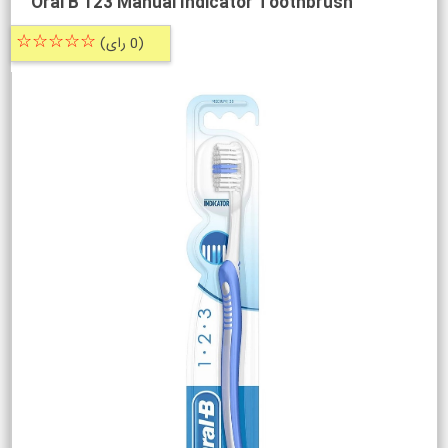
Oral B 123 Manual Indicator Toothbrush
☆☆☆☆☆
(0 رای)