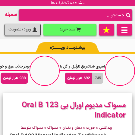
مشاهده تخفیف ها
سمبله
سبد خرید
ورود/عضویت
پیشـنهــاد ویــــژه
اسپری ضدتعریق نارگیل و گل یاس داو Dove Advanced Coconut حجم 250 میلی لیتر
پودر جاذب عرق و خوشبوکننده بدن 
745
692 هزار تومان
938 هزار تومان
مسواک مدیوم اورال بی Oral B 123
Indicator
بهداشتی
»
صورت
»
دهان و دندان
»
مسواک
»
مسواک متوسط