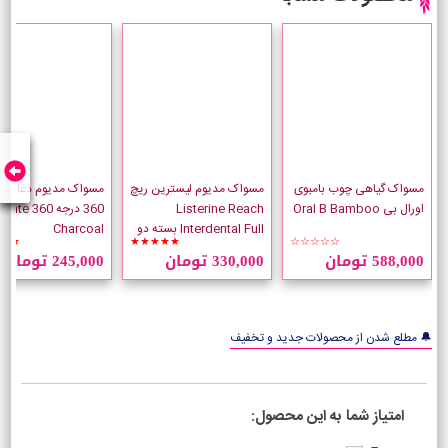
مسواک گیاهی چوب بامبوی
مسواک مدیوم لیسترین ریچ
مسواک مدیوم ذغالی 
اورال بی Oral B Bamboo
Listerine Reach
360 درجه ate 360
Interdental Full بسته دو
Charcoal
★★
★★★★★
☆☆☆☆☆
عددی
588,000 تومان
330,000 تومان
245,000 تومان
🔔 مطلع شدن از محصولات جدید و تخفیف
امتیاز شما به این محصول: