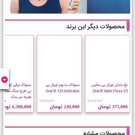
محصولات دیگر این برند
نخ دندان اورال بی ساتین
مسواک مدیوم اورال بی
مسواک برقی کودک اور
Oral B Satin Floss 25
Oral B 123 Indicator
بی طرح جنگ ستارگان 
همراه سر یدک
★★
☆☆☆☆☆
☆☆☆☆☆
375,000 تومان
249,000 تومان
6,380,000 تومان
محصولات مشابه