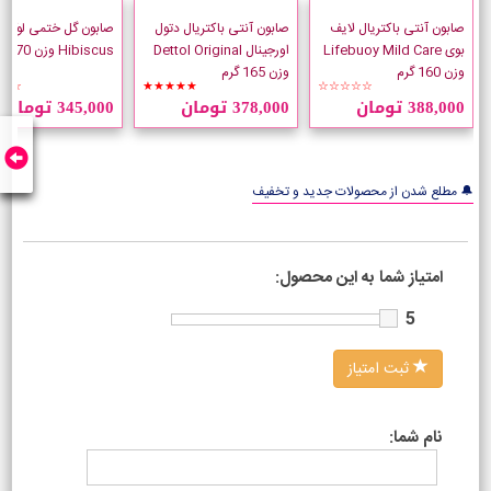
صابون آنتی باکتریال لایف
صابون آنتی باکتریال دتول
بوی Lifebuoy Mild Care
اورجینال Dettol Original
Hibiscus وزن 170 گرم
وزن 160 گرم
وزن 165 گرم
☆☆
★★★★★
☆☆☆☆☆
388,000 تومان
378,000 تومان
345,000 تومان
🔔 مطلع شدن از محصولات جدید و تخفیف
امتیاز شما به این محصول:
5
ثبت امتیاز
نام شما: