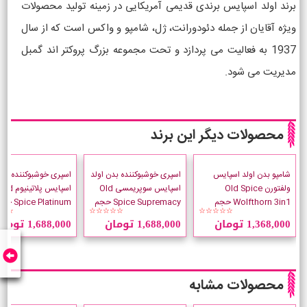
برند اولد اسپایس برندی قدیمی آمریکایی در زمینه تولید محصولات
ویژه آقایان از جمله دئودورانت، ژل، شامپو و واکس است که از سال
1937 به فعالیت می پردازد و تحت مجموعه بزرگ پروکتر اند گمبل
مدیریت می شود.
محصولات دیگر این برند
شامپو بدن اولد اسپایس
اسپری خوشبوکننده بدن اولد
اسپری خوشبوکننده بدن
ولفتورن Old Spice
اسپایس سوپریمسی Old
اسپایس پلاتینیوم ld
Wolfthorn 3in1 حجم
Spice Supremacy حجم
Spice Platinum
☆☆
☆☆☆☆☆
☆☆☆☆☆
400 میلی لیتر
175 میلی لیتر
175 میلی لیتر
1,368,000 تومان
1,688,000 تومان
1,688,000 تومان
محصولات مشابه