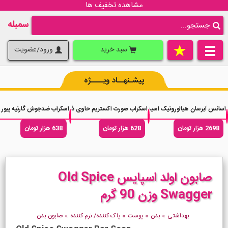
مشاهده تخفیف ها
سمبله
سبد خرید
ورود/عضویت
پیشـنهــاد ویــــژه
اسانس آبرسان هیالورونیک اسید کوزارکس Cosrx Hyaluronic Essence حجم 100 میلی لیتر
اسکراب صورت اکستریم حاوی ذغال شارکل Xtreme Charcoal Scrub حجم 500 میلی لیتر
اسکراب ضدجوش گارنیه پیور اکتیو Garnier Pure Active حجم 100
2698 هزار تومان
628 هزار تومان
638 هزار تومان
صابون اولد اسپایس Old Spice
Swagger وزن 90 گرم
بهداشتی
»
بدن
»
پوست
»
پاک کننده/ نرم کننده
»
صابون بدن