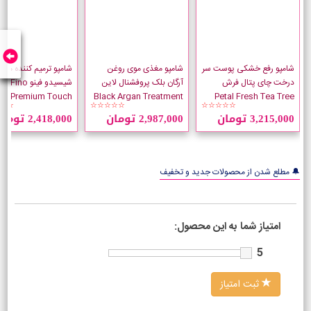
شامپو رفع خشکی پوست سر
شامپو مغذی موی روغن
شامپو ترمیم کننده موی
درخت چای پتال فرش
آرگان بلک پروفشنال لاین
شیسیدو فینو Fino
Petal Fresh Tea Tree
Black Argan Treatment
mium Touch
☆☆
☆☆☆☆☆
☆☆☆☆☆
حجم 475 میلی لیتر
حجم 1000 میلی لیتر
550 میلی لیتر
3,215,000 تومان
2,987,000 تومان
2,418,000 تومان
🔔 مطلع شدن از محصولات جدید و تخفیف
امتیاز شما به این محصول:
5
ثبت امتیاز