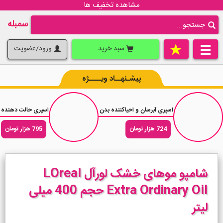
مشاهده تخفیف ها
سمبله
سبد خرید
ورود/عضویت
پیشـنهــاد ویــــژه
اسپری آبرسان و احیاکننده بدن وازلین Vaseline Essential Healing حجم 190 میلی لیتر
اسپری حالت دهنده موی تافت پاور کشمیر
724 هزار تومان
795 هزار تومان
شامپو موهای خشک لورآل LOreal
Extra Ordinary Oil حجم 400 میلی
لیتر