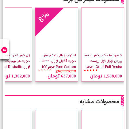
8%
شامپو استحکام بخش و ضد
اسکراب زغالی ضد جوش
ژل شوینده و صاف کنن
ریزش لورال فول رزیست
صورت آقایان لورال LOreal
صورت هیالورونیک اسی
LOreal Full Resist حجم
Pure Carbon حجم 100
لورال eal Revitalift
685,000 تومان
☆☆
☆☆☆☆☆
★★★★★
700 میلی لیتر
میلی لیتر
Smoothing
1,588,000 تومان
637,000 تومان
1,302,000 تومان
میلی لیتر
محصولات مشابه