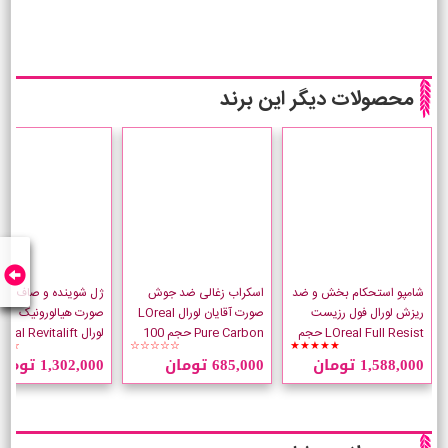
محصولات دیگر این برند
شامپو استحکام بخش و ضد
اسکراب زغالی ضد جوش
ژل شوینده و صاف کنن
ریزش لورال فول رزیست
صورت آقایان لورال LOreal
صورت هیالورونیک اسی
LOreal Full Resist حجم
Pure Carbon حجم 100
لورال eal Revitalift
☆☆
☆☆☆☆☆
★★★★★
700 میلی لیتر
میلی لیتر
Smoothing
1,588,000 تومان
685,000 تومان
1,302,000 تومان
میلی لیتر