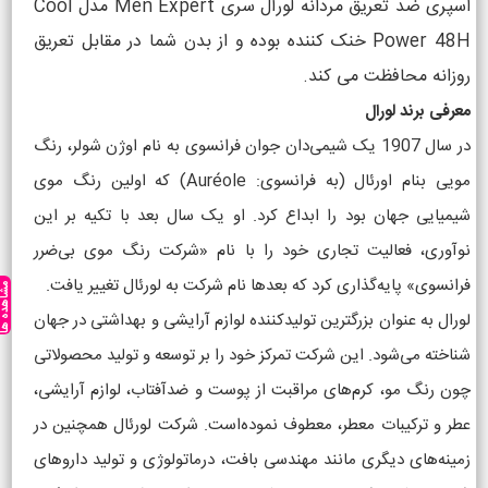
اسپری ضد تعریق مردانه لورآل سری Men Expert مدل Cool
Power 48H خنک کننده بوده و از بدن شما در مقابل تعریق
روزانه محافظت می کند.
معرفی برند لورال
در سال 1907 یک شیمی‌دان جوان فرانسوی به نام اوژن شولر، رنگ
مویی بنام اورئال (به فرانسوی: Auréole) که اولین رنگ موی
شیمیایی جهان بود را ابداع کرد. او یک سال بعد با تکیه بر این
نوآوری، فعالیت تجاری خود را با نام «شرکت رنگ موی بی‌ضرر
فرانسوی» پایه‌گذاری کرد که بعدها نام شرکت به لورئال تغییر یافت.
مشاهده ه
لورال به عنوان بزرگترین تولیدکننده لوازم آرایشی و بهداشتی در جهان
شناخته می‌شود. این شرکت تمرکز خود را بر توسعه و تولید محصولاتی
چون رنگ مو، کرم‌های مراقبت از پوست و ضدآفتاب، لوازم آرایشی،
عطر و ترکیبات معطر، معطوف نموده‌است. شرکت لورئال همچنین در
زمینه‌های دیگری مانند مهندسی بافت، درماتولوژی و تولید داروهای