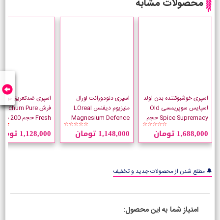
محصولات مشابه
اسپری خوشبوکننده بدن اولد
اسپری دئودورانت لورال
اسپری ضدتعریق میچام 
اسپایس سوپریمسی Old
منیزیوم دیفنس LOreal
فرش Mitchum Pure
Spice Supremacy حجم
Magnesium Defence
Fresh حجم 200 میلی لیتر
★★
☆☆☆☆☆
☆☆☆☆☆
175 میلی لیتر
حجم 250 میلی لیتر
1,688,000 تومان
1,148,000 تومان
1,128,000 تومان
🔔 مطلع شدن از محصولات جدید و تخفیف
امتیاز شما به این محصول: