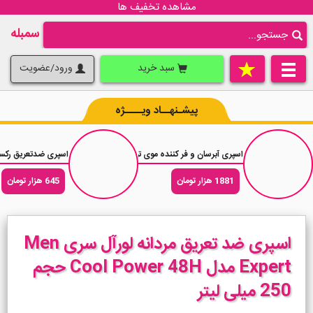
مشاهده تخفیف ها
سمبله
سبد خرید
ورود/عضویت
پیشـنهــاد ویــــژه
اسپری آبرسان و فر کننده موی تویستد سیستا Twisted Sista 30 Second Curl حجم 236 میلی لیتر
اسپری ضدتعریق رکسونا آنتی باکتریال پروتک
1881 هزار تومان
645 هزار تومان
اسپری ضد تعریق مردانه لورآل سری Men
Expert مدل Cool Power 48H حجم
250 میلی لیتر