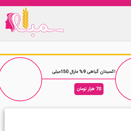
اکسیدان گیاهی 9% مارال 150میلی
70 هزار تومان