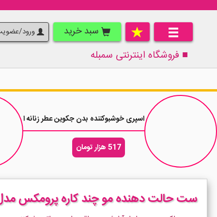
سبد خرید
ورود/عضوی
■ فروشگاه اینترنتی
سمبله
اسپری خوشبوکننده بدن جکوین عطر زنانه ایو سن لورن لیبره Libel حجم 0
517 هزار تومان
ست حالت دهنده مو چند کاره پرومکس مدل romax 4480