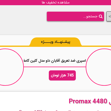
مشاهده تخفیف ها
ت
پیشـنهــاد ویــــژه
20 میلی لیتر
اسپری ضد تعریق آقایان داو مدل کلین کامفورت Dove Men Clean Comfort حجم 250 میلی لیتر
745 هزار تومان
P