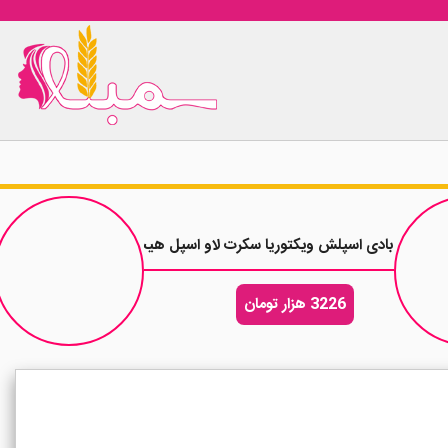
بادی اسپلش ویکتوریا سکرت لاو اسپل هیت Love Spell Heat حجم 250 میلی لیتر
3226 هزار تومان