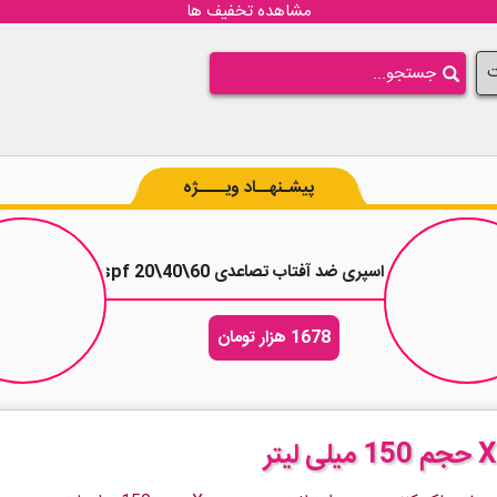
مشاهده تخفیف ها
ت
پیشـنهــاد ویــــژه
حجم 200 میلی لیتر
اسپری ضد آفتاب تصاعدی spf 20\40\60 ضد آلودگی محیطی Be3 حجم 100 میل
1678 هزار تومان