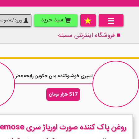
سبد خرید
ورود/عضوی
■ فروشگاه اینترنتی
سمبله
اسپری خوشبوکننده بدن جکوین رایحه عطر زنانه مونتال رز مشک Rose Pink 
517 هزار تومان
روغن پاک کننده صورت اوریاژ سری Xemose حجم 150 میلی لیتر