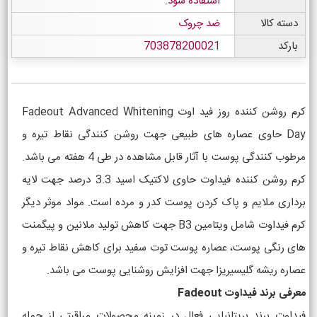
استفاده شود.
دسته کالا
ضد چروک
بارکد
703878200021
کرم روشن کننده روز فید اوت Fadeout Advanced Whitening
Day حاوی عصاره های طبیعی جهت روشن کنندگی نقاط تیره و
مرطوب کنندگی پوست با آثار قابل مشاهده در طی 4 هفته می باشد.
کرم روشن کننده فیداوت حاوی لاکتیک اسید 3.3 درصد جهت لایه
برداری ملایم و پاک کردن پوست کدر و مرده است. مواد موثر دیگر
کرم فیداوت شامل ویتامین B3 جهت کاهش تولید ملانین و پیگمنت
های رنگی پوست، عصاره پوست توت سفید برای کاهش نقاط تیره و
عصاره ریشه گلیسیریزا جهت افزایش روشنایی پوست می باشد.
معرفی برند فیداوت Fadeout
فیداوت برند بریتانیایی فعال در زمینه محصولات مراقبتی از جمله