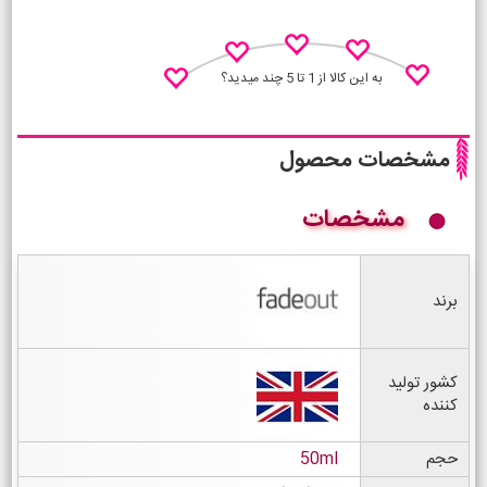
به این کالا از 1 تا 5 چند میدید؟
مشخصات محصول
مشخصات
نظـر منو اعلام کن
برند
کشور تولید
کننده
حجم
50ml