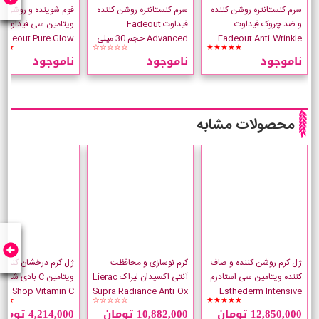
سرم کنستانتره روشن کننده
سرم کنستانتره روشن کننده
فوم شوینده و روشن کن
و ضد چروک فیداوت
فیداوت Fadeout
ویتامین سی فیداوت
Fadeout Anti-Wrinkle
Advanced حجم 30 میلی
Fadeout Pure Glow
★★
☆☆☆☆☆
★★★★★
حجم 30 میلی لیتر
لیتر
حجم 100 میلی لیتر
ناموجود
ناموجود
ناموجود
محصولات مشابه
ژل کرم روشن کننده و صاف
کرم نوسازی و محافظت
ژل کرم درخشان کننده
کننده ویتامین سی استادرم
آنتی اکسیدان لیراک Lierac
dy Shop Vitamin C
Supra Radiance Anti-Ox
Esthederm Intensive
★★
☆☆☆☆☆
★★★★★
Vitamine C حجم 50 میلی
Cream حجم 50 میلی لیتر
حجم 50 میلی لیتر
12,850,000 تومان
10,882,000 تومان
4,214,000 تومان