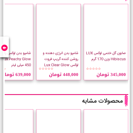
صابون گل ختمی لوکس LUX
شامپو بدن انرژی دهنده و
شامپو بدن لوکس رایحه
Hibiscus وزن 170 گرم
روشن کننده گریپ فروت
 Glow
لوکس Lux Clear Glow
450 میلی لیتر
☆☆
☆☆☆☆☆
☆☆☆☆☆
حجم 450 میلی لیتر
345,000 تومان
448,000 تومان
639,000 تومان
محصولات مشابه