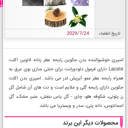
تاریخ انقضاء
2029/7/24
اسپری خوشبوکننده بدن جکوین رایحه عطر زنانه لانوین اکلت
Lacate دارای فرمول دئودورانت برای خنثی سازی بوی عرق به
همراه رایحه عطر ممو آیریش لدر می باشد. اسپری بدن اکلت
جکوین دارای رایحه گلی و ملایم است و نت های آن شامل گل
رز پئونی، شکوفه هلو، چای - گل یاس بنفش، عنبر، مشک، گل
اسمانتوس، دانه پتی، سدر و ویستریا می باشد.
محصولات دیگر این برند