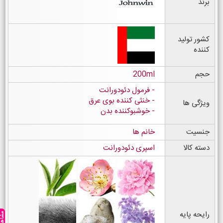
برند
کشور تولید
کننده
حجم
200ml
فرمول دئودورانت
خنثی کننده بوی عرق
ویژگی ها
خوشبوکننده بدن
جنسیت
خانم ها
دسته کالا
اسپری دئودورانت
رایحه پایه
مشاهده ه