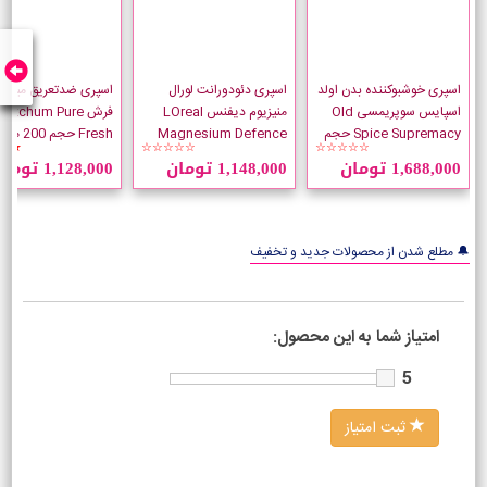
اسپری خوشبوکننده بدن اولد
اسپری دئودورانت لورال
اسپری ضدتعریق میچام 
اسپایس سوپریمسی Old
منیزیوم دیفنس LOreal
فرش Mitchum Pure
Spice Supremacy حجم
Magnesium Defence
Fresh حجم 200 میلی لیتر
★★
☆☆☆☆☆
☆☆☆☆☆
175 میلی لیتر
حجم 250 میلی لیتر
1,688,000 تومان
1,148,000 تومان
1,128,000 تومان
🔔 مطلع شدن از محصولات جدید و تخفیف
امتیاز شما به این محصول:
5
ثبت امتیاز