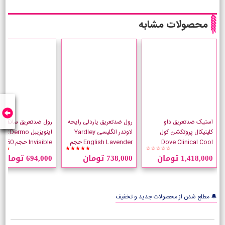
محصولات مشابه
استیک ضدتعریق داو
رول ضدتعریق یاردلی رایحه
رول ضدتعریق سانکس
کلینیکال پروتکشن کول
لاوندر انگلیسی Yardley
اینویزیبل x Dermo
Dove Clinical Cool
English Lavender حجم
Invisible ح
★★
★★★★★
☆☆☆☆☆
Essentials وزن 48 گرم
50 میلی لیتر
لیتر
1,418,000 تومان
738,000 تومان
694,000 تومان
🔔 مطلع شدن از محصولات جدید و تخفیف