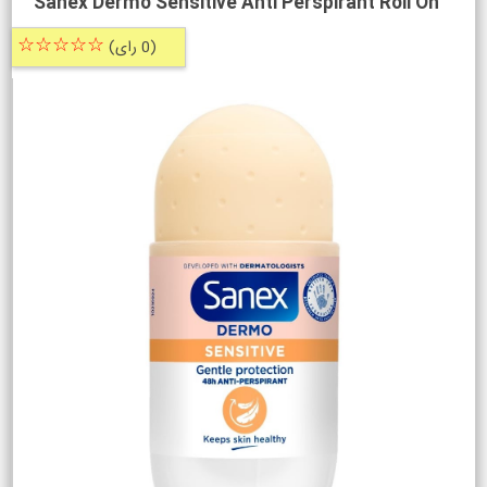
Sanex Dermo Sensitive Anti Perspirant Roll On
☆☆☆☆☆
(0 رای)