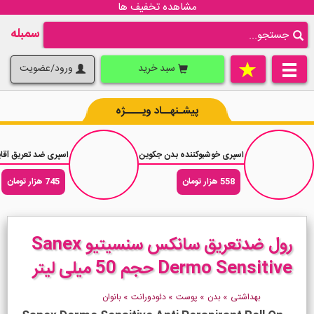
مشاهده تخفیف ها
سمبله
سبد خرید
ورود/عضویت
پیشـنهــاد ویــــژه
اسپری خوشبوکننده بدن جکوین رایحه عطر زنانه دولچه اند گابانا لایت بلو حجم 200 میلی
اسپری ضد تعریق آقایان داو مینرال را
558 هزار تومان
745 هزار تومان
رول ضدتعریق سانکس سنسیتیو Sanex
Dermo Sensitive حجم 50 میلی لیتر
بهداشتی
»
بدن
»
پوست
»
دئودورانت
»
بانوان