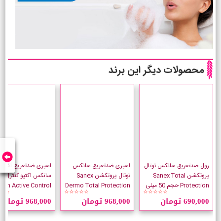
محصولات دیگر این برند
رول ضدتعریق سانکس توتال
اسپری ضدتعریق سانکس
اسپری ضدتعریق آقایان
پروتکشن Sanex Total
توتال پروتکشن Sanex
سانکس 
Protection حجم 50 میلی
Dermo Total Protection
Men Active Control
☆☆
☆☆☆☆☆
☆☆☆☆☆
لیتر
حجم 200 میلی لیتر
حجم 200 میلی لیتر
690,000 تومان
968,000 تومان
968,000 تومان