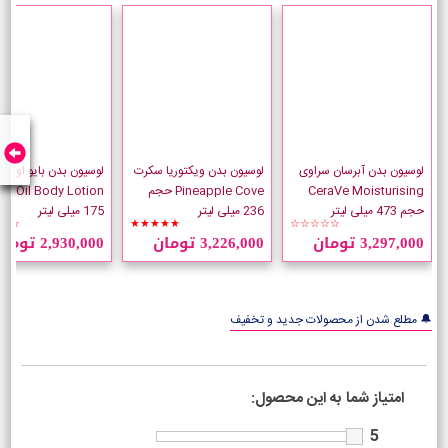
لوسیون بدن آبرسان سراوی
لوسیون بدن ویکتوریا سکرت
CeraVe Moisturising
Pineapple Cove حجم
 Body Lotion
حجم 473 میلی لیتر
236 میلی لیتر
175 میلی لیتر
☆☆
★★★★★
☆☆☆☆☆
3,297,000 تومان
3,226,000 تومان
2,930,000 تومان
🔔 مطلع شدن از محصولات جدید و تخفیف
امتیاز شما به این محصول:
5