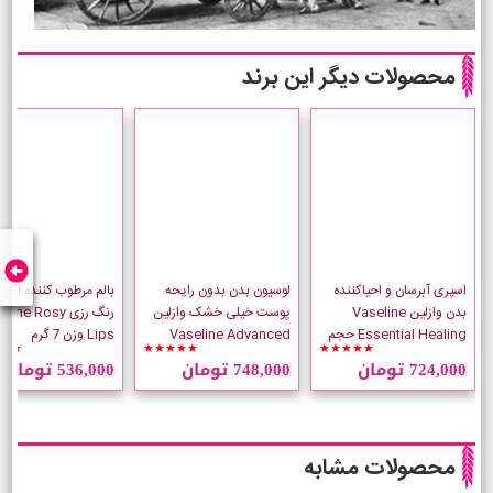
محصولات دیگر این برند
اسپری آبرسان و احیاکننده
لوسیون بدن بدون رایحه
بالم مرطوب کننده لب و
بدن وازلین Vaseline
پوست خیلی خشک وازلین
رنگ رزی ine Rosy
Essential Healing حجم
Vaseline Advanced
Lips وزن 7 گرم
★★
★★★★★
★★★★★
190 میلی لیتر
Repair حجم 400 میلی لیتر
724,000 تومان
748,000 تومان
536,000 تومان
محصولات مشابه