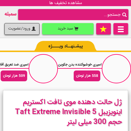
مشاهده تخفیف ها
سمبله
سبد خرید
ورود/عضویت
پیشـنهــاد ویــــژه
اسپری خوشبوکننده بدن جکوین رایحه عطر زنانه لالیک آمیتیس Amitice حجم 200 میلی لیتر
اسپری ضد تعریق آقایان رکسونا آنتی باکتریال
558 هزار تومان
509 هزار تومان
ژل حالت دهنده موی تافت اکستریم
اینویزیبل Taft Extreme Invisible 5
حجم 300 میلی لیتر