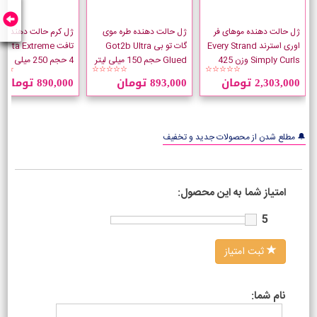
ژل حالت دهنده موهای فر
ژل حالت دهنده طره موی
ژل کرم حالت دهنده م
اوری استرند Every Strand
گات تو بی Got2b Ultra
تافت asta Extreme
Simply Curls وزن 425
Glued حجم 150 میلی لیتر
4 حجم 250 میلی لیتر
☆☆
☆☆☆☆☆
☆☆☆☆☆
گرم
2,303,000 تومان
893,000 تومان
890,000 تومان
🔔 مطلع شدن از محصولات جدید و تخفیف
امتیاز شما به این محصول:
5
ثبت امتیاز
نام شما: