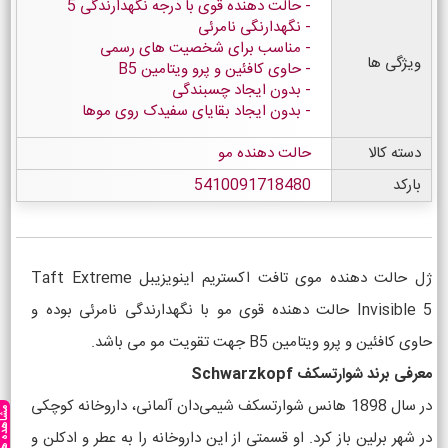
حالت دهنده قوی با درجه نگهدارندگی 5
نگهدارنگی نامرئی
مناسب برای شخصیت های رسمی
ویژگی ها
حاوی کافئین و پرو ویتامین B5
بدون ایجاد چسبندگی
بدون ایجاد بقایای سفیدک روی موها
دسته کالا
حالت دهنده مو
بارکد
5410091718480
ژل حالت دهنده موی تافت اکستریم اینویزیبل Taft Extreme
Invisible 5 حالت دهنده قوی مو با نگهدارندگی نامرئی بوده و
حاوی کافئین و پرو ویتامین B5 جهت تقویت مو می باشد.
معرفی برند شوارتسکف Schwarzkopf
در سال 1898 هانس شوارتسکف شیمی‌دان آلمانی، داروخانه کوچکی
مشاهده ه
در شهر برلین باز کرد. او قسمتی از این داروخانه را به عطر و ادکلن و