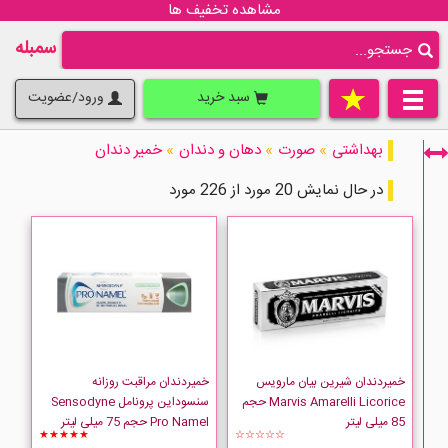
مشاهده تخفیف ها
سمبله
سبد خرید
ورود/عضویت
بهداشتی
»
صورت
»
دهان و دندان
»
خمیر دندان
در حال نمایش 20 مورد از 226 مورد
فقط نمایش کالاهای موجود
خمیردندان شیرین بیان مارویس
خمیردندان مراقبت روزانه
Marvis Amarelli Licorice حجم
سنسوداین پرونامل Sensodyne
85 میلی لیتر
Pro Namel حجم 75 میلی لیتر
★★★★★
☆☆☆☆☆
Active Oral Care