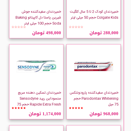
FOREVER
خمیردندان کودک 2 تا 5 سال کلگیت
خمیردندان سفیدکننده جوش
Colgate Kids حجم 50 میلی لیتر
شیرین پاستا دل کاپیتانو Baking
hello
Soda حجم 100 میلی لیتر
☆☆☆☆☆
☆☆☆☆☆
288,000 تومان
498,000 تومان
HERBEX
Ice Sense
Kemphor
LISTERINE
خمیردندان سفیدکننده پارودونتکس
خمیردندان تسکین دهنده سریع
Macleans
Parodontax Whitening حجم
سنسوداین رپید Sensodyne
75 میل
Rapide Extra Fresh حجم 75
★★★★★
★★★★★
میلی لیتر
MARVIS
968,000 تومان
1,174,000 تومان
MISSWAKE