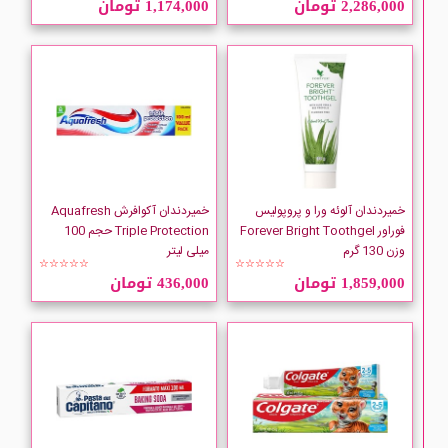
2,286,000 تومان
1,174,000 تومان
Aquafresh
ARM and HAMMER
Bencer
CLIVEN
خمیردندان آلوئه ورا و پروپولیس
خمیردندان آکوافرش Aquafresh
فوراور Forever Bright Toothgel
Triple Protection حجم 100
وزن 130 گرم
میلی لیتر
Closeup
☆☆☆☆☆
☆☆☆☆☆
1,859,000 تومان
436,000 تومان
Colgate
Crest
Denivit