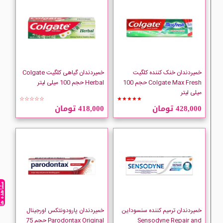
Oral-B
Oriflame
Parodontax
خمیردندان خنک کننده کلگیت
خمیردندان گیاهی کلگیت Colgate
Colgate Max Fresh حجم 100
Herbal حجم 100 میلی لیتر
میلی لیتر
Pasta Del Capitano
☆☆☆☆☆
★★★★★
428,000 تومان
418,000 تومان
Pearl Drops
RP
SENSODYNE
مشاهده ه
Signal
خمیردندان ترمیم کننده سنسوداین
خمیردندان پارودونتکس اورجینال
Sensodyne Repair and
Parodontax Original حجم 75