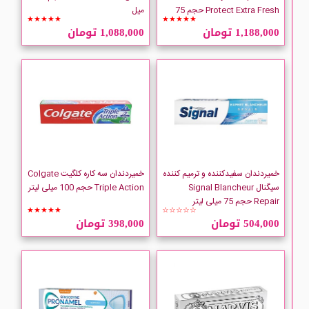
SWISH MAKEUP
Protect Extra Fresh حجم 75
میل
★★★★★
★★★★★
میلی لیتر
1,188,000 تومان
1,088,000 تومان
Theramed
XOC
متفرقه آرایشی
خمیردندان سفیدکننده و ترمیم کننده
خمیردندان سه کاره کلگیت Colgate
سیگنال Signal Blancheur
Triple Action حجم 100 میلی لیتر
Repair حجم 75 میلی لیتر
★★★★★
☆☆☆☆☆
504,000 تومان
398,000 تومان