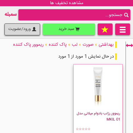
مشاهده تخفیف ها
سمبله
سبد خرید
ورود/عضویت
بهداشتی
»
صورت
»
لب
»
پاک کننده
»
ریموور پاک کننده
در حال نمایش 1 مورد از 1 مورد
فقط نمایش کالاهای موجود
ریموور رژلب بادوام میلانی مدل
MKIL 01
☆☆☆☆☆
MILANI