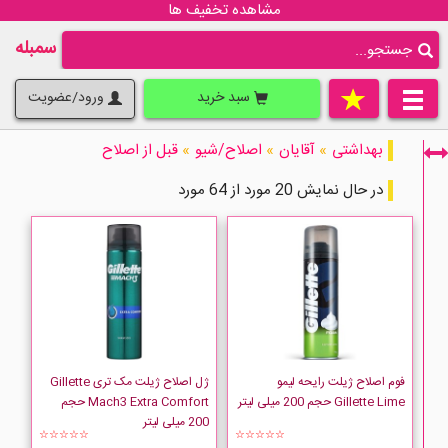
مشاهده تخفیف ها
سمبله
سبد خرید
ورود/عضویت
بهداشتی
»
آقایان
»
اصلاح/شیو
»
قبل از اصلاح
در حال نمایش 20 مورد از 64 مورد
فقط نمایش کالاهای موجود
فوم اصلاح ژیلت رایحه لیمو
ژل اصلاح ژیلت مک تری Gillette
Gillette Lime حجم 200 میلی لیتر
Mach3 Extra Comfort حجم
200 میلی لیتر
☆☆☆☆☆
☆☆☆☆☆
ARKO nem