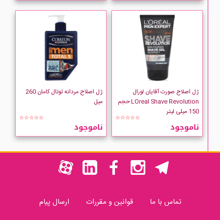
ژل اصلاح صورت آقایان لورال
ژل اصلاح مردانه توتال کامان 260
LOreal Shave Revolution حجم
میل
150 میلی لیتر
☆☆☆☆☆
☆☆☆☆☆
ناموجود
ناموجود
تماس با ما
قوانین و مقررات
ارسال پیام