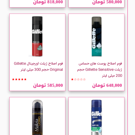
580,000 تومان
818,000 تومان
CLIVEN
Collistar
COMEON
comfort zone
فوم اصلاح پوست های حساس
فوم اصلاح ژیلت اورجینال Gillette
ژیلت Gillette Sensitive حجم
Original حجم 300 میلی لیتر
200 میلی لیتر
Farben
★★★★★
★☆☆☆☆
648,000 تومان
585,000 تومان
GARNIER
Gillette
Inglish