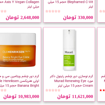
Blephamed C-Vit حجم 15 میلی
لیتر
میلی لیتر
☆☆☆
☆☆☆☆☆
☆
330,000 تومان
2,648,000 تومان
شم
کرم نوسازی دور چشم رتینول دکتر
کرم دور چشم ویتامین سی و م
M
مورد Murad Renewing Eye
اولی هنریکسن  Henriksen
Cream حجم 15 میلی لیتر
Banana Bright حجم 15 میلی لیتر
☆☆☆
☆☆☆☆☆
★
11,621,000 تومان
10,983,000 تومان