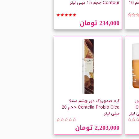
Axis Y Vegan Collagen حجم 10
Contour حجم 15 میلی لیتر
★★★★★
☆☆
234,000 تومان
وز
کرم ضدچروک دور چشم سنتلا
Ole
Centella Probio Cica حجم 20
میلی لیتر
☆☆☆☆☆
☆☆
2,203,000 تومان