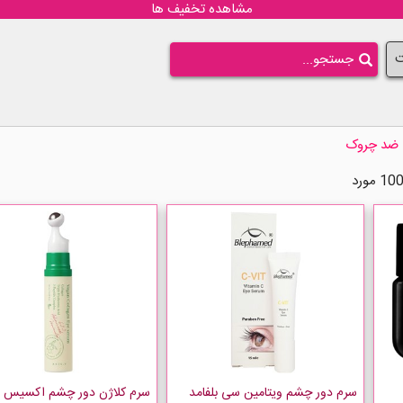
مشاهده تخفیف ها
ت
ضد چروک
سرم دور چشم ویتامین سی بلفامد
سرم کلاژن دور چشم اکسیس 