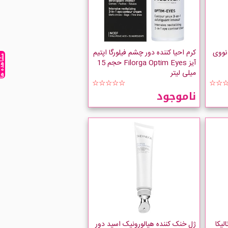
نووی
کرم احیا کننده دور چشم فیلورگا اپتیم
مشاهده ه
آیز Filorga Optim Eyes حجم 15
میلی لیتر
☆☆☆☆☆
☆☆
ناموجود
لیکا
ژل خنک کننده هیالورونیک اسید دور