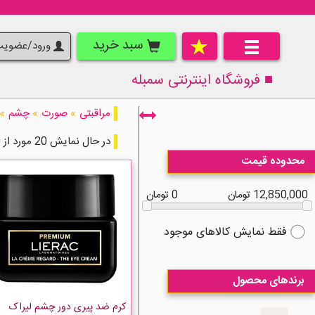
سبد خرید
ورود/عضوی
■ فروشگاه اینترنتی
سمبله
مراقبتی
»
صورت
»
چشم
»
در حال نمایش 20 مورد از 100 مورد
محدوده قیمت
12,850,000 تومان
0 تومان
فقط نمایش کالاهای موجود
برندهای محصول
کرم ضد پیری دور چشم لیراک