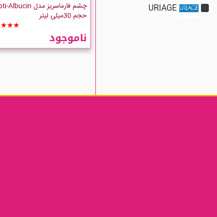
چشم فارماسریز مدل Albucin
URIAGE
حجم 30میلی لیتر
★★★★
ناموجود