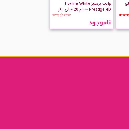
C حجم 15 میلی
وایت پرستیژ Eveline White
Prestige 4D حجم 20 میلی لیتر
☆☆☆☆☆
★★
ناموجود