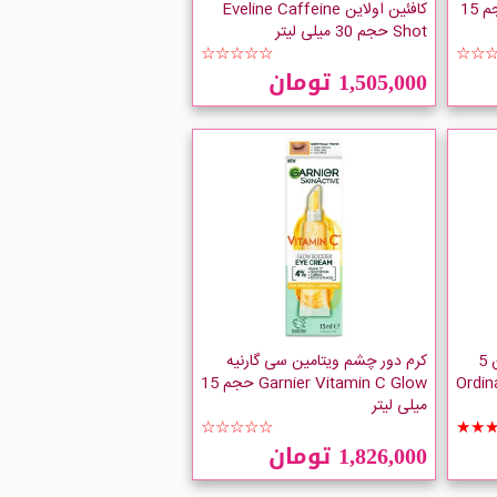
LOreal Power Age Eye حجم 15
کافئین اولاین Eveline Caffeine
Shot حجم 30 میلی لیتر
☆☆☆☆☆
☆☆
1,505,000 تومان
سرم کنستانتره دور چشم کافئین 5
کرم دور چشم ویتامین سی گارنیه
Ordinary 
Garnier Vitamin C Glow حجم 15
میلی لیتر
☆☆☆☆☆
★★
1,826,000 تومان