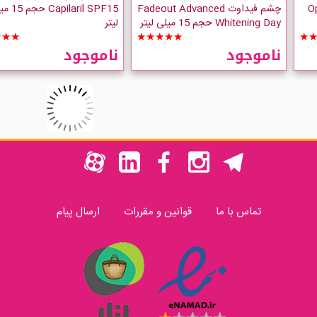
Opti-
چشم فیداوت Fadeout Advanced
apilaril SPF15
Whitening Day حجم 15 میلی لیتر
لیتر
★★★
★★★★★
★
ناموجود
ناموجود
تماس با ما
قوانین و مقررات
ارسال پیام