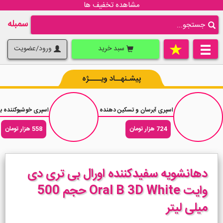
مشاهده تخفیف ها
سمبله
سبد خرید
ورود/عضویت
پیشـنهــاد ویــــژه
اسپری آبرسان و تسکین دهنده بدن وازلین Vaseline Aloe Soothe حجم 190 میلی لیتر
اسپری خوشبوکننده بدن جکوین 
724 هزار تومان
558 هزار تومان
دهانشویه سفیدکننده اورال بی تری دی
وایت Oral B 3D White حجم 500
میلی لیتر