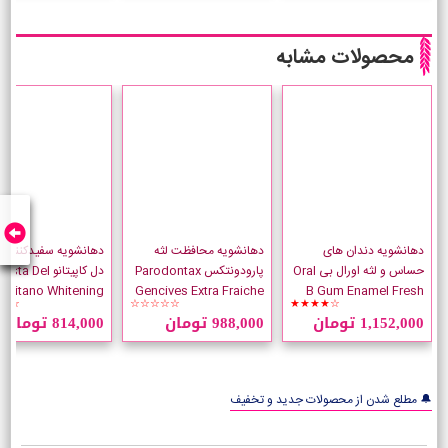
محصولات مشابه
دهانشویه دندان های
دهانشویه محافظت لثه
دهانشویه سفیدکننده پ
حساس و لثه اورال بی Oral
پارودونتکس Parodontax
دل کاپیتانو asta Del
apitano Whitening
Gencives Extra Fraiche
B Gum Enamel Fresh
☆☆
☆☆☆☆☆
★★★★☆
Mint حجم 500 میلی لیتر
حجم 500 میلی لیتر
حجم 400 میلی لیتر
1,152,000 تومان
988,000 تومان
814,000 تومان
🔔 مطلع شدن از محصولات جدید و تخفیف