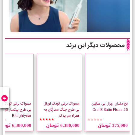
محصولات دیگر این برند
نخ دندان اورال بی ساتین
مسواک برقی کودک اورال
مسواک برقی کودک اور
Oral B Satin Floss 25
بی طرح جنگ ستارگان به
همراه سر یدک
B Lightyear
☆☆
★★★★★
☆☆☆☆☆
375,000 تومان
6,380,000 تومان
6,380,000 تومان