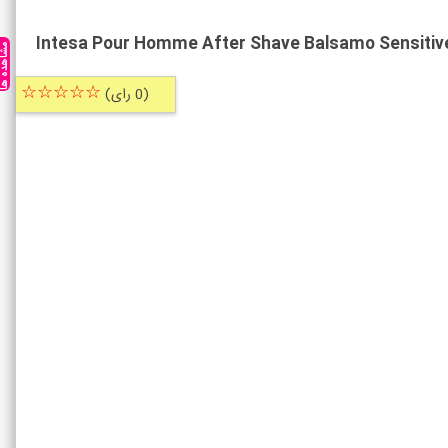
Intesa Pour Homme After Shave Balsamo Sensitive
مشاهده ه
☆☆☆☆☆
(0 رای)