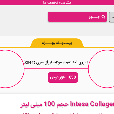
مشاهده تخفیف ها
ت
پیشـنهــاد ویــــژه
اسپری ضد تعریق مردانه لورآل سری Men Expert مدل Cool Power 48H حجم 250 میلی لیتر
1050 هزار تومان