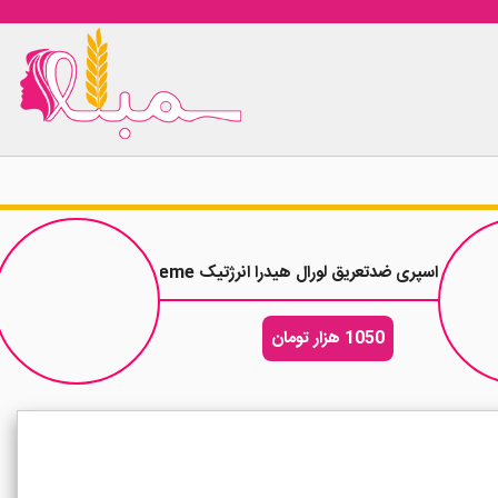
اسپری ضدتعریق لورال هیدرا انرژتیک Hydra Energetic Extreme حجم 250 میلی لیتر
1050 هزار تومان