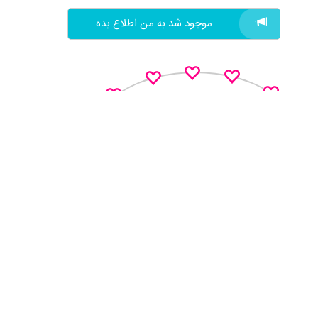
موجود شد به من اطلاع بده
به این کالا از 1 تا 5 چند میدید؟
نظـر منو اعلام کن