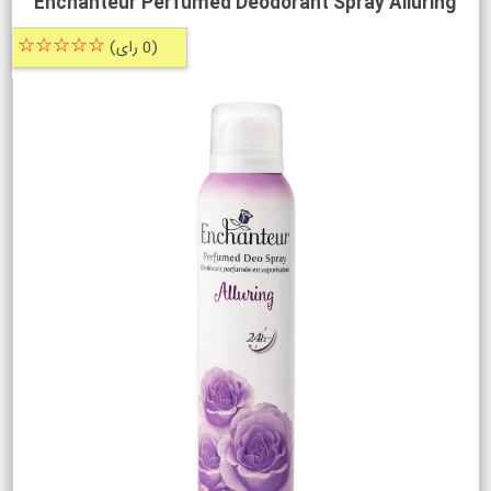
Enchanteur Perfumed Deodorant Spray Alluring
☆☆☆☆☆
(0 رای)