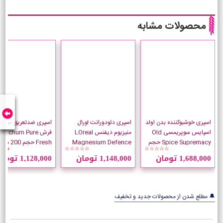
محصولات مشابه
اسپری خوشبوکننده بدن اولد
اسپری دئودورانت لورال
اسپری ضدتعریق میچام 
اسپایس سوپریمسی Old
منیزیوم دیفنس LOreal
فرش Mitchum Pure
Spice Supremacy حجم
Magnesium Defence
Fresh حجم 200 میلی لیتر
★★
☆☆☆☆☆
☆☆☆☆☆
175 میلی لیتر
حجم 250 میلی لیتر
1,688,000 تومان
1,148,000 تومان
1,128,000 تومان
🔔 مطلع شدن از محصولات جدید و تخفیف