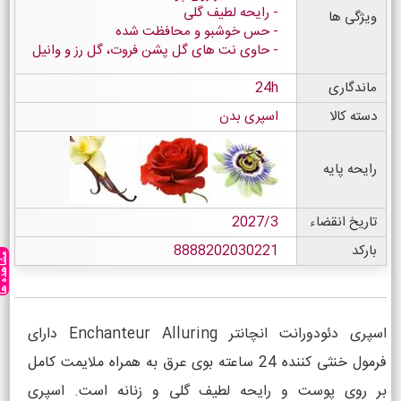
رایحه لطیف گلی
ویژگی ها
حس خوشبو و محافظت شده
حاوی نت های گل پشن فروت، گل رز و وانیل
ماندگاری
24h
دسته کالا
اسپری بدن
رایحه پایه
تاریخ انقضاء
2027/3
بارکد
8888202030221
مشاهده ه
اسپری دئودورانت انچانتر Enchanteur Alluring دارای
فرمول خنثی کننده 24 ساعته بوی عرق به همراه ملایمت کامل
بر روی پوست و رایحه لطیف گلی و زنانه است. اسپری