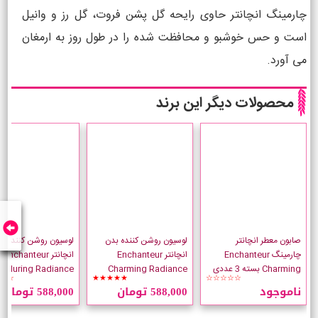
چارمینگ انچانتر حاوی رایحه گل پشن فروت، گل رز و وانیل
است و حس خوشبو و محافظت شده را در طول روز به ارمغان
می آورد.
محصولات دیگر این برند
صابون معطر انچانتر
لوسیون روشن کننده بدن
لوسیون روشن کننده ب
چارمینگ Enchanteur
انچانتر Enchanteur
انچانتر Enchanteur
Charming بسته 3 عددی
Charming Radiance
ance
☆☆
★★★★★
☆☆☆☆☆
حجم 250 میلی لیتر
250 میلی لیتر
ناموجود
588,000 تومان
588,000 تومان