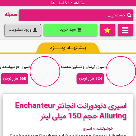
مشاهده تخفیف ها
سمبله
سبد خرید
ورود/عضویت
پیشـنهــاد ویــــژه
اسپری آبرسان و تسکین دهنده بدن وازلین Vaseline Aloe Soothe حجم 190 میلی لیتر
اسپری خوشبوکننده بدن گل رز انگلیسی ی
724 هزار تومان
668 هزار تومان
اسپری دئودورانت انچانتر Enchanteur
Alluring حجم 150 میلی لیتر
خوشبوکننده
»
اسپری