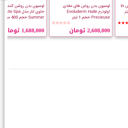
لوسیون بدن بث اند بادی ورکس In
لوسیون بدن روغن های مغذی
لوسیون بدن روشن کننده وای
اولودرم Evoluderm Huile
حاوی انار مدل White Spa
Precieuse حجم 1 لیتر
Summer حجم 400 میلی لیتر
★★
☆☆☆☆☆
★★
2,608,000 تومان
1,688,000 تومان