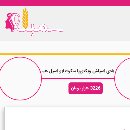
بادی اسپلش ویکتوریا سکرت لاو اسپل هیت Love Spell Heat حجم 250 میلی لیتر
3226 هزار تومان