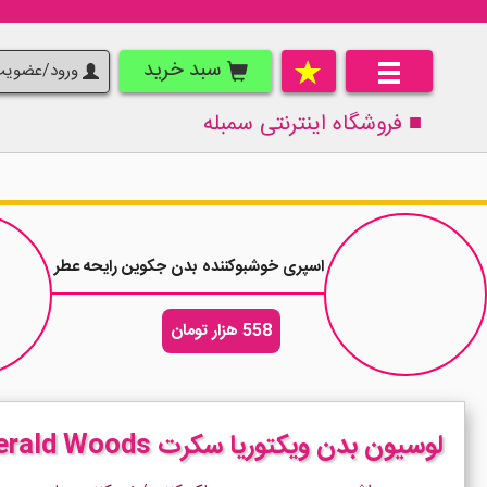
سبد خرید
ورود/عضوی
■ فروشگاه اینترنتی
سمبله
اسپری خوشبوکننده بدن جکوین رایحه عطر زنانه دولچه اند گاب
558 هزار تومان
لوسیون بدن ویکتوریا سکرت Peony Emerald Woods حجم 236 میلی لیتر