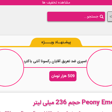
مشاهده تخفیف ها
ت
پیشـنهــاد ویــــژه
انا لایت بلو حجم 200 میلی لیتر
اسپری ضد تعریق آقایان رکسونا آنتی باکتریال Rexona Antibacterial Protection حجم 200 میلی لیتر
509 هزار تومان