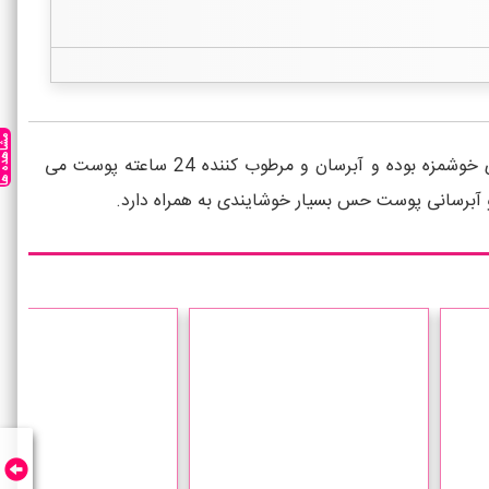
مشاهده ه
لوسیون بدن ویکتوریا سکرت Peony Emerald Woods دارای رایحه دلپذیر گل رز پئونی سفید، چوب صندل کرمی و میوه آلوی خوشمزه بوده و آبرسان و مرطوب کننده 24 ساعته پوست می