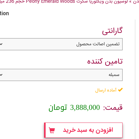
دن
»
لوسیون بدن ویکتوریا سکرت Peony Emerald Woods حجم 236 میلی لیتر
tion
گارانتی
تامین کننده
آماده ارسال
3,888,000
تومان
قیمت:
افزودن به سبد خرید