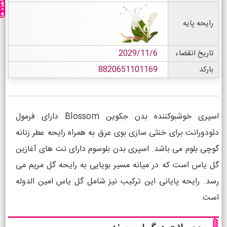
مشاهده ه
رایحه پایه
تاریخ انقضاء
2029/11/6
بارکد
8820651101169
اسپری خوشبوکننده بدن جکوین Blossom دارای فرمول
دئودورانت برای خنثی سازی بوی عرق به همراه رایحه عطر زنانه
گوچی بلوم می باشد. اسپری بدن بلوسوم دارای نت های آغازین
گل یاس است که در میانه مسیر بویایی به رایحه گل مریم می
رسد. رایحه پایانی این ترکیب نیز شامل گل یاس امین الدوله
است.