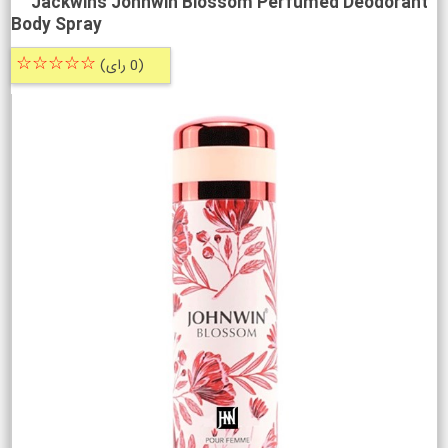
Jackwins Johnwin Blossom Perfumed Deodorant
Body Spray
☆☆☆☆☆
(0 رای)