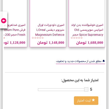
اسپری خوشبوکننده بدن اولد
اسپری دئودورانت لورال
اسپری ضدتعریق میچام 
اسپایس سوپریمسی Old
منیزیوم دیفنس LOreal
فرش Mitchum Pure
Spice Supremacy حجم
Magnesium Defence
Fresh حجم 200 میلی لیتر
★★
☆☆☆☆☆
☆☆☆☆☆
175 میلی لیتر
حجم 250 میلی لیتر
1,688,000 تومان
1,148,000 تومان
1,128,000 تومان
🔔 مطلع شدن از محصولات جدید و تخفیف
امتیاز شما به این محصول:
5
ثبت امتیاز