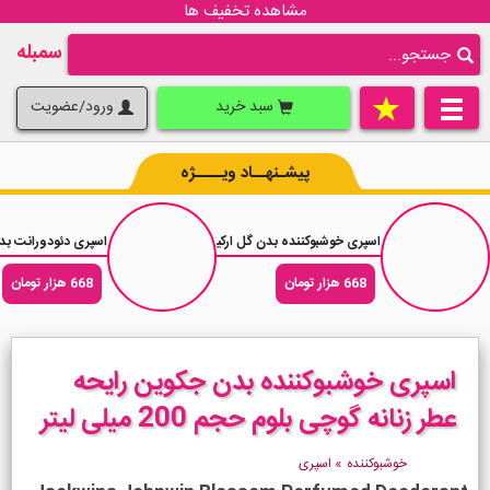
مشاهده تخفیف ها
سمبله
سبد خرید
ورود/عضویت
پیشـنهــاد ویــــژه
اسپری خوشبوکننده بدن گل ارکیده یاردلی Yardley Imperial Orchid حجم 150 میلی لیتر
اسپری دئودورانت بدن یاردلی سواو Suave
668 هزار تومان
668 هزار تومان
اسپری خوشبوکننده بدن جکوین رایحه
عطر زنانه گوچی بلوم حجم 200 میلی لیتر
خوشبوکننده
»
اسپری