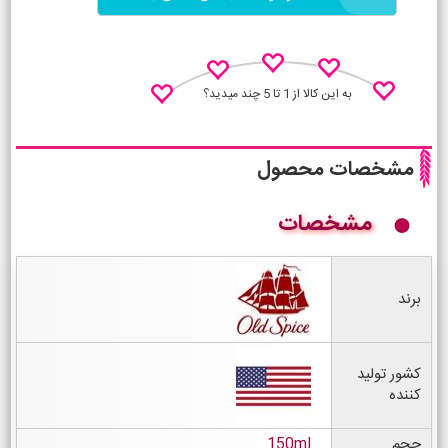
به این کالا از 1 تا 5 چند میدید؟
مشخصات محصول
مشخصات
نظـر منو اعلام کن
برند
کشور تولید
کننده
حجم
150ml