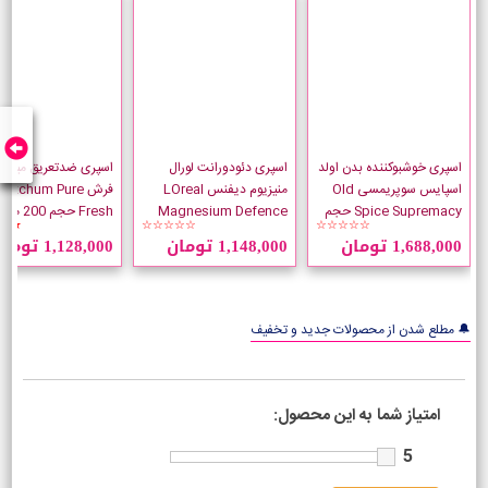
اسپری خوشبوکننده بدن اولد
اسپری دئودورانت لورال
اسپری ضدتعریق میچام 
اسپایس سوپریمسی Old
منیزیوم دیفنس LOreal
فرش Mitchum Pure
Spice Supremacy حجم
Magnesium Defence
Fresh حجم 200 میلی لیتر
★★
☆☆☆☆☆
☆☆☆☆☆
175 میلی لیتر
حجم 250 میلی لیتر
1,688,000 تومان
1,148,000 تومان
1,128,000 تومان
🔔 مطلع شدن از محصولات جدید و تخفیف
امتیاز شما به این محصول:
5