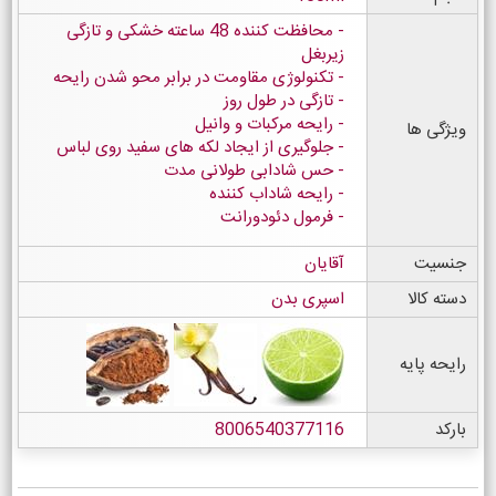
محافظت کننده 48 ساعته خشکی و تازگی
زیربغل
تکنولوژی مقاومت در برابر محو شدن رایحه
تازگی در طول روز
رایحه مرکبات و وانیل
ویژگی ها
جلوگیری از ایجاد لکه های سفید روی لباس
حس شادابی طولانی مدت
رایحه شاداب کننده
فرمول دئودورانت
جنسیت
آقایان
دسته کالا
اسپری بدن
رایحه پایه
بارکد
8006540377116