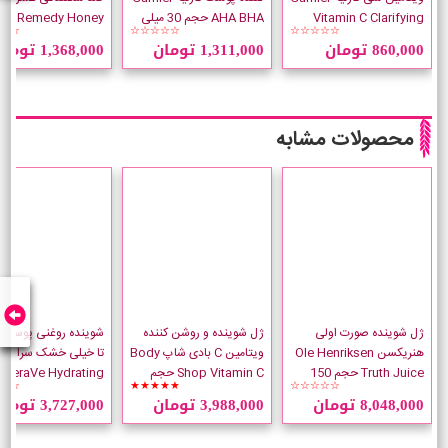
Vitamin C Clarifying
AHA BHA حجم 30 میلی
air Remedy Honey
☆☆
☆☆☆☆☆
☆☆☆☆☆
حجم 200 میلی لیتر
لیتر
حجم 340 میلی لیتر
860,000 تومان
1,311,000 تومان
1,368,000 تومان
محصولات مشابه
ژل شوینده صورت اولی
ژل شوینده و روشن کننده
شوینده روغنی پوست ن
هنریکسن Ole Henriksen
ویتامین C بادی شاپ Body
تا خیلی خشک سراوی
Truth Juice حجم 150
Shop Vitamin C حجم
CeraVe Hydrating
☆☆
★★★★★
☆☆☆☆☆
میلی لیتر
125 میلی لیتر
g Oil
8,048,000 تومان
3,988,000 تومان
3,727,000 تومان
میلی لیتر