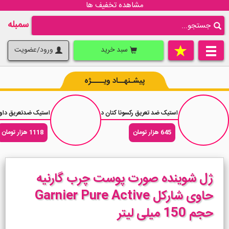
مشاهده تخفیف ها
سمبله
سبد خرید
ورود/عضویت
پیشـنهــاد ویــــژه
استیک ضد تعریق رکسونا کتان درای Rexona Cotton Dry حجم 40 میلی لیتر
استیک ضدتعریق داو کلینیکال پروتکشن 
645 هزار تومان
1118 هزار تومان
ژل شوینده صورت پوست چرب گارنیه
حاوی شارکل Garnier Pure Active
حجم 150 میلی لیتر