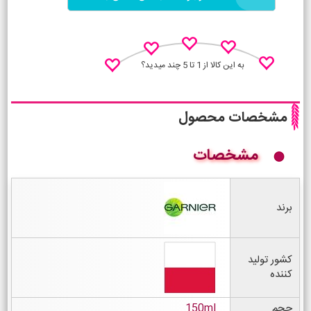
به این کالا از 1 تا 5 چند میدید؟
مشخصات محصول
مشخصات
نظـر منو اعلام کن
برند
کشور تولید
کننده
حجم
150ml