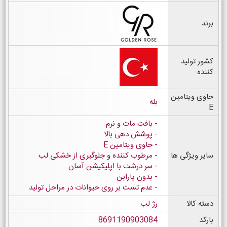
برند
کشور تولید
کننده
حاوی ویتامین
بله
E
- بافت مات و نرم
- پوشش دهی بالا
- حاوی ویتامین E
سایر ویژگی ها
- مرطوب کننده و جلوگیری از خشکی لب
- سر درشت با اپلیکیشن آسان
- بدون پارابن
- عدم تست بر روی حیوانات در مراحل تولید
دسته کالا
رژ لب
بارکد
8691190903084