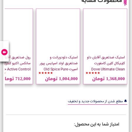
محصولات مشابه
استیک ضدتعریق آقایان داو
استیک دئودورانت و
رول ضدتعریق آقایان
کلینیکال کلین کامفورت
ضدتعریق اولد اسپایس پیور
سانکس 
Dove Ultimate Clean
اسپرت Old Spice Pure
☆☆
★★★★★
★★★★★
Comfort وزن 48 گرم
Sport وزن 85 گرم
میلی لیتر
1,368,000 تومان
1,004,000 تومان
712,000 تومان
🔔 مطلع شدن از محصولات جدید و تخفیف
امتیاز شما به این محصول: