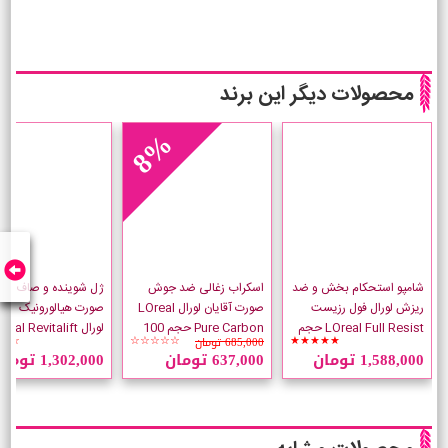
محصولات دیگر این برند
8%
شامپو استحکام بخش و ضد
اسکراب زغالی ضد جوش
ژل شوینده و صاف کنن
ریزش لورال فول رزیست
صورت آقایان لورال LOreal
صورت هیالورونیک اسی
LOreal Full Resist حجم
Pure Carbon حجم 100
لورال eal Revitalift
685,000 تومان
☆☆
☆☆☆☆☆
★★★★★
700 میلی لیتر
میلی لیتر
Smoothing
1,588,000 تومان
637,000 تومان
1,302,000 تومان
میلی لیتر