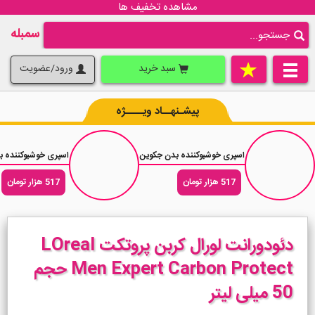
مشاهده تخفیف ها
سمبله
سبد خرید
ورود/عضویت
پیشـنهــاد ویــــژه
اسپری خوشبوکننده بدن جکوین رایحه عطر زنانه جورجیو آرمانی مای وی حجم 200 میلی ل
اسپری خوشبوکننده بدن جکوین ر
517 هزار تومان
517 هزار تومان
دئودورانت لورال کربن پروتکت LOreal
Men Expert Carbon Protect حجم
50 میلی لیتر