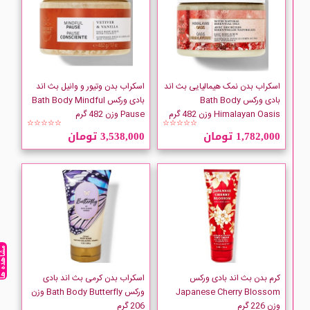
Cantu
Carex
اسکراب بدن نمک هیمالیایی بث اند
اسکراب بدن وتیور و وانیل بث اند
CARLINA
بادی ورکس Bath Body
بادی ورکس Bath Body Mindful
Himalayan Oasis وزن 482 گرم
Pause وزن 482 گرم
☆☆☆☆☆
☆☆☆☆☆
Casanova
1,782,000 تومان
3,538,000 تومان
CeraVe
CHIARA AMBRA
CINTHOL
مشاهده ه
CLIVEN
کرم بدن بث اند بادی ورکس
اسکراب بدن کرمی بث اند بادی
Japanese Cherry Blossom
ورکس Bath Body Butterfly وزن
وزن 226 گرم
206 گرم