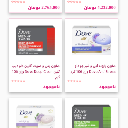
Collistar
☆☆☆☆☆
☆☆☆☆☆
4,232,000 تومان
2,765,000 تومان
COMEON
CUBA
Dafi
DENIM
صابون بابونه آبی و شیر جو داو
صابون بدن و صورت آقایان داو دیپ
Dove Anti Stress وزن 106 گرم
کلین Dove Deep Clean وزن 106
Derma clean
گرم
☆☆☆☆☆
☆☆☆☆☆
ناموجود
ناموجود
Dettol
Dial
Dimples