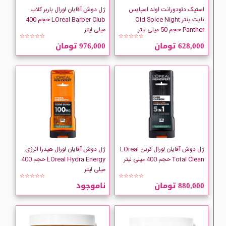
Babaria
استیک دئودورانت اولد اسپایس
ژل دوش آقایان لورال باربر کلاب
نایت پنتر Old Spice Night
LOreal Barber Club حجم 400
Panther حجم 50 میلی لیتر
میلی لیتر
Bad Lab
☆☆☆☆☆
☆☆☆☆☆
628,000 تومان
976,000 تومان
Bath And Body Works
Bernard Cassiere
Bielenda
BIONSEN
ژل دوش آقایان لورال کربن LOreal
ژل دوش آقایان لورال هیدرا انرژی
Total Clean حجم 400 میلی لیتر
LOreal Hydra Energy حجم 400
Bio-Oil
میلی لیتر
☆☆☆☆☆
☆☆☆☆☆
880,000 تومان
ناموجود
BMS
BRUT