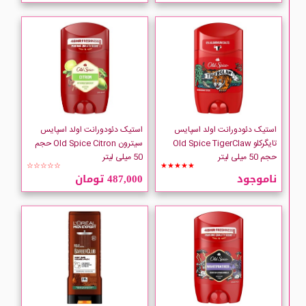
Adidas
AGRADO
ARDENE
استیک دئودورانت اولد اسپایس
استیک دئودورانت اولد اسپایس
ARM and HAMMER
تایگرکلو Old Spice TigerClaw
سیترون Old Spice Citron حجم
حجم 50 میلی لیتر
50 میلی لیتر
☆☆☆☆☆
★★★★★
ARRID
ناموجود
487,000 تومان
ATRAGIN
Autumn and May
AXE