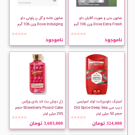
Ditron
صابون بدن و صورت آقایان داو
صابون خامه و گل رز پئونی داو
Dove
Dove Extra Fresh وزن 106 گرم
Dove Indulging وزن 106 گرم
☆☆☆☆☆
☆☆☆☆☆
Dr Teals
ناموجود
ناموجود
DURU
elave
استیک دئودورانت اولد اسپایس
ژل دوش بث اند بادی ورکس
دیپ سی Old Spice Deep Sea
Strawberry Pound Cake حجم
حجم 50 میلی لیتر
295 میلی لیتر
☆☆☆☆☆
☆☆☆☆☆
324,000 تومان
3,683,000 تومان