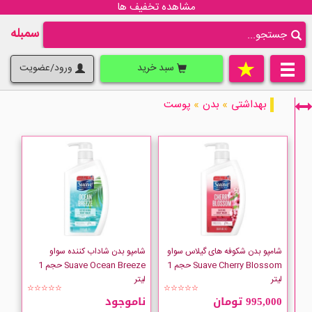
مشاهده تخفیف ها
سمبله
سبد خرید
ورود/عضویت
بهداشتی
»
بدن
»
پوست
فقط نمایش کالاهای موجود
شامپو بدن شکوفه های گیلاس سواو
شامپو بدن شاداب کننده سواو
Suave Cherry Blossom حجم 1
Suave Ocean Breeze حجم 1
لیتر
لیتر
☆☆☆☆☆
☆☆☆☆☆
995,000 تومان
ناموجود
Adessa