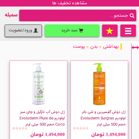
مشاهده تخفیف ها
سمبله
سبد خرید
ورود/عضویت
بهداشتی
»
بدن
»
پوست
فقط نمایش کالاهای موجود
ژل دوش گلیسیرین و شی باتر
ژل دوش آب نارگیل و چای سبز
اولودرم Evoluderm Surgras
اولودرم Evoluderm Pluie de
حجم 500 میلی لیتر
Coco حجم 500 میلی لیتر
☆☆☆☆☆
☆☆☆☆☆
1,494,000 تومان
1,494,000 تومان
Adessa