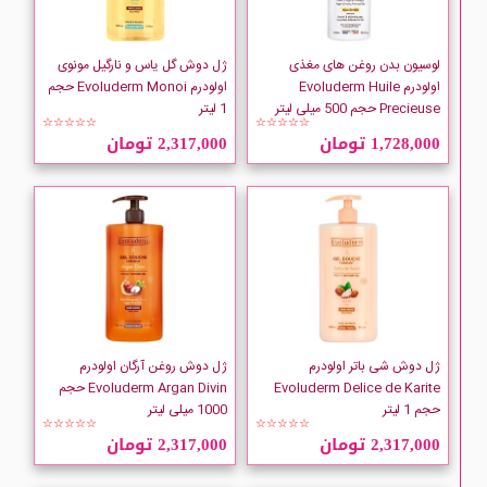
Ditron
لوسیون بدن روغن های مغذی
ژل دوش گل یاس و نارگیل مونوی
Dove
اولودرم Evoluderm Huile
اولودرم Evoluderm Monoi حجم
Precieuse حجم 500 میلی لیتر
1 لیتر
☆☆☆☆☆
☆☆☆☆☆
Dr Teals
1,728,000 تومان
2,317,000 تومان
DURU
elave
ژل دوش شی باتر اولودرم
ژل دوش روغن آرگان اولودرم
Evoluderm Delice de Karite
Evoluderm Argan Divin حجم
حجم 1 لیتر
1000 میلی لیتر
☆☆☆☆☆
☆☆☆☆☆
2,317,000 تومان
2,317,000 تومان