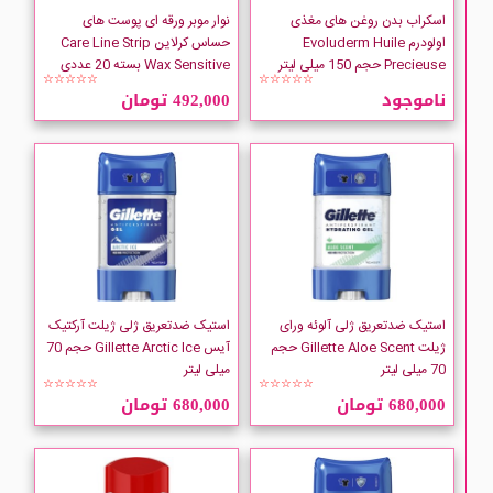
Babaria
اسکراب بدن روغن های مغذی
نوار موبر ورقه ای پوست های
اولودرم Evoluderm Huile
حساس کرلاین Care Line Strip
Precieuse حجم 150 میلی لیتر
Wax Sensitive بسته 20 عددی
Bad Lab
☆☆☆☆☆
☆☆☆☆☆
ناموجود
492,000 تومان
Bath And Body Works
Bernard Cassiere
Bielenda
BIONSEN
استیک ضدتعریق ژلی آلوئه ورای
استیک ضدتعریق ژلی ژیلت آرکتیک
ژیلت Gillette Aloe Scent حجم
آیس Gillette Arctic Ice حجم 70
Bio-Oil
70 میلی لیتر
میلی لیتر
☆☆☆☆☆
☆☆☆☆☆
680,000 تومان
680,000 تومان
BMS
BRUT