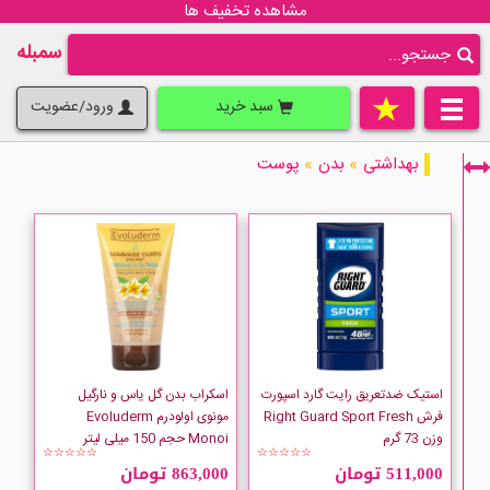
مشاهده تخفیف ها
سمبله
سبد خرید
ورود/عضویت
بهداشتی
»
بدن
»
پوست
فقط نمایش کالاهای موجود
استیک ضدتعریق رایت گارد اسپورت
اسکراب بدن گل یاس و نارگیل
فرش Right Guard Sport Fresh
مونوی اولودرم Evoluderm
وزن 73 گرم
Monoi حجم 150 میلی لیتر
☆☆☆☆☆
☆☆☆☆☆
511,000 تومان
863,000 تومان
Adessa