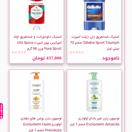
Cantu
Carex
استیک ضدتعریق ژلی ژیلت اسپرت
استیک دئودورانت و ضدتعریق اولد
CARLINA
Gillette Sport Triumph حجم 70
اسپایس پیور اسپرت Old Spice
میلی لیتر
Pure Sport وزن 96 گرم
☆☆☆☆☆
☆☆☆☆☆
Casanova
ناموجود
437,000 تومان
CeraVe
CHIARA AMBRA
CINTHOL
مشاهده ه
CLIVEN
لوسیون بدن شیر بادام اولودرم
لوسیون بدن روغن های مغذی
Evoluderm Amande حجم 1 لیتر
اولودرم Evoluderm Huile
Precieuse حجم 1 لیتر