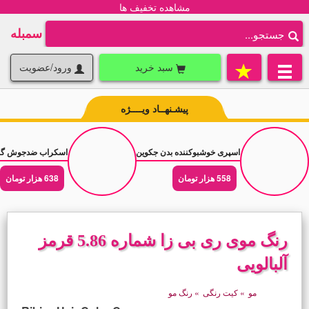
مشاهده تخفیف ها
سمبله
سبد خرید
ورود/عضویت
پیشـنهــاد ویــــژه
اسپری خوشبوکننده بدن جکوین رایحه عطر زنانه جورجیو آرمانی مای وی حجم 200 میلی
اسکراب ضدجوش گارنیه پیور اکتیو e Active
558 هزار تومان
638 هزار تومان
رنگ موی ری بی زا شماره 5.86 قرمز
آلبالویی
مو
»
کیت رنگی
»
رنگ مو