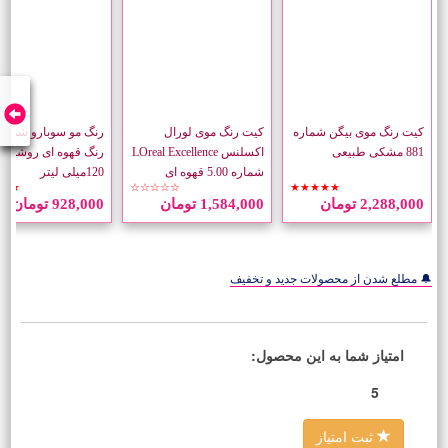
کیت رنگ موی بیگن شماره
کیت رنگ موی لورال
881 مشکی طبیعی
اکسلنس LOreal Excellence
رنگ قهوه ای روشن ح
شماره 5.00 قهوه ای
120میلی لیتر
★★
☆☆☆☆☆
★★★★★
طبیعی روشن
2,288,000 تومان
1,584,000 تومان
928,000 تومان
🔔 مطلع شدن از محصولات جدید و تخفیف
امتیاز شما به این محصول:
5
ثبت امتیاز