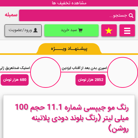
مشاهده تخفیف ها
سمبله
سبد خرید
ورود/عضویت
پیشـنهــاد ویــــژه
اسپری بدن بعد از آفتاب ایزدین Isdin After Sun حجم 200 میلی لیتر
استیک ضدتعریق ژلی ژیلت آرکتیک آیس ce
2852 هزار تومان
680 هزار تومان
رنگ مو جیپسی شماره 11.1 حجم 100
میلی لیتر (رنگ بلوند دودی پلاتینه
روشن)