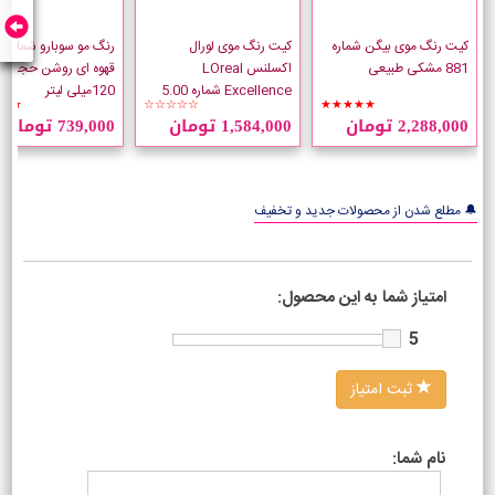
کیت رنگ موی بیگن شماره
کیت رنگ موی لورال
881 مشکی طبیعی
اکسلنس LOreal
قهوه ای روشن حجم
Excellence شماره 5.00
120میلی لیتر
★★
☆☆☆☆☆
★★★★★
قهوه ای طبیعی روشن
2,288,000 تومان
1,584,000 تومان
739,000 تومان
🔔 مطلع شدن از محصولات جدید و تخفیف
امتیاز شما به این محصول:
5
ثبت امتیاز
نام شما: