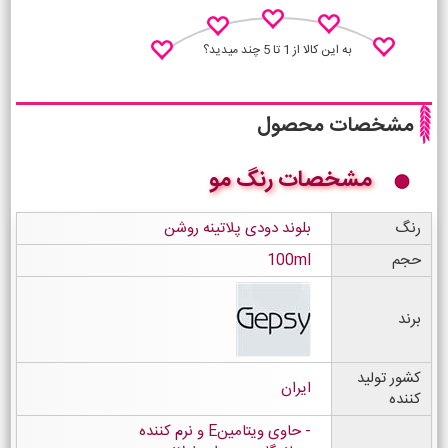
به این کالا از 1 تا 5 چند میدید؟
مشخصات محصول
مشخصات رنگ مو
نظـر منو اعلام کن
رنگ
بلوند دودی پلاتینه روشن
حجم
100ml
برند
کشور تولید
ایران
کننده
حاوی ویتامینE و نرم کننده