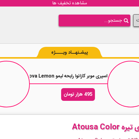
مشاهده تخفیف ها
ت
پیشـنهــاد ویــــژه
20 میلی لیتر
اسپری موبر کازانوا رایحه لیمو J. Casanova Lemon وزن 150 گرم
495 هزار تومان