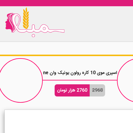
اسپری موی 10 کاره رولون یونیک وان Revlon Uniq One حجم 150 میلی لیتر
2968
2760 هزار تومان