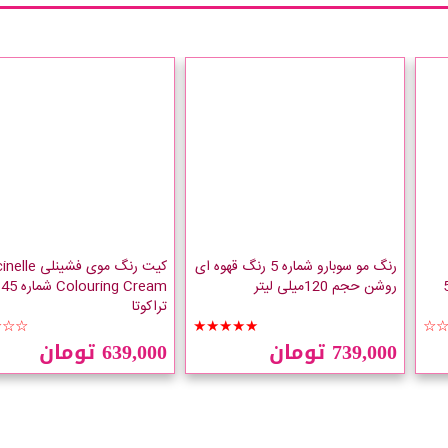
رنگ مو سوبارو شماره 5 رنگ قهوه ای
کیت رنگ موی فشین
 5.00
روشن حجم 120میلی لیتر
Colouring Cream شم
تراکوتا
☆☆☆
★★★★★
☆
739,000 تومان
639,000 تومان