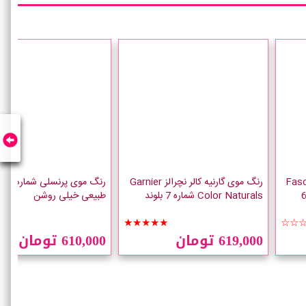
لی Fascinelle
رنگ موی گارنیه کالر نچرالز Garnier
اره 645
Color Naturals شماره 7 بلوند
طبیعی خیلی روشن
☆☆
★★★★★
☆☆
619,000 تومان
610,000 تومان