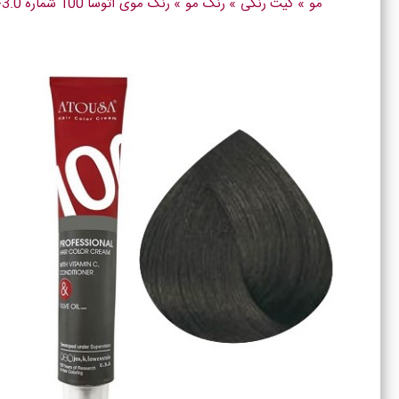
مو
»
کیت رنگی
»
رنگ مو
»
رنگ موی آتوسا 100 شماره N2-3.0 قهوه ای تیره Atousa Color