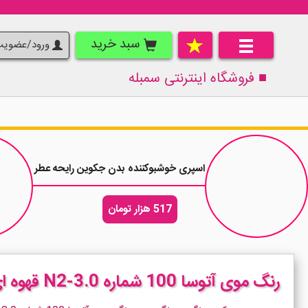
سبد خرید
ورود/عضوی
■ فروشگاه اینترنتی
سمبله
اسپری خوشبوکننده بدن جکوین رایحه عطر زنانه لانوین اکلت Lacate حجم 0
517 هزار تومان
رنگ موی آتوسا 100 شماره N2-3.0 قهوه ای تیره Atousa Color