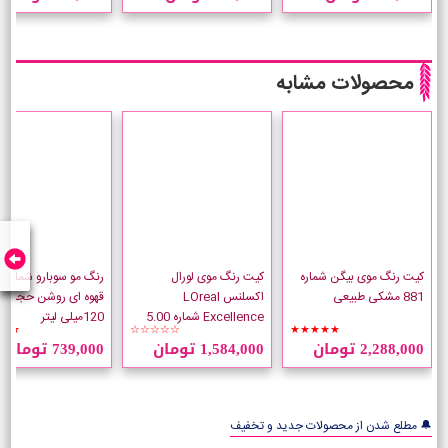
محصولات مشابه
کیت رنگ موی بیگن شماره
کیت رنگ موی لورال
881 مشکی طبیعی
اکسلنس LOreal
قهوه ای روشن حجم
Excellence شماره 5.00
120میلی لیتر
★★
☆☆☆☆☆
★★★★★
قهوه ای طبیعی روشن
2,288,000 تومان
1,584,000 تومان
739,000 تومان
🔔 مطلع شدن از محصولات جدید و تخفیف