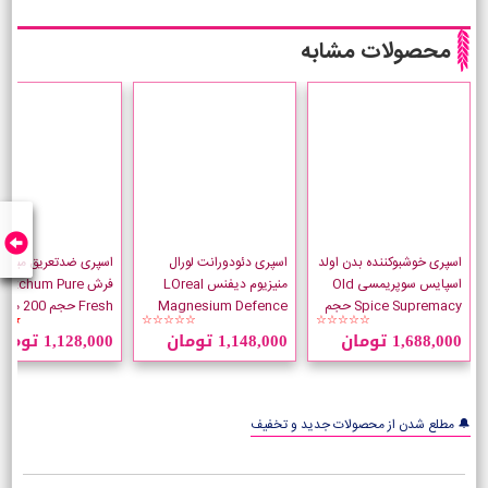
محصولات مشابه
اسپری خوشبوکننده بدن اولد
اسپری دئودورانت لورال
اسپری ضدتعریق میچام 
اسپایس سوپریمسی Old
منیزیوم دیفنس LOreal
فرش Mitchum Pure
Spice Supremacy حجم
Magnesium Defence
Fresh حجم 200 میلی لیتر
★★
☆☆☆☆☆
☆☆☆☆☆
175 میلی لیتر
حجم 250 میلی لیتر
1,688,000 تومان
1,148,000 تومان
1,128,000 تومان
🔔 مطلع شدن از محصولات جدید و تخفیف