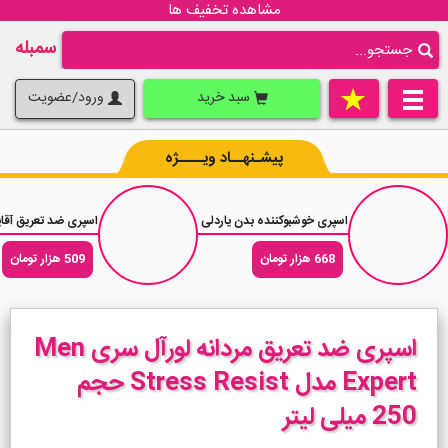
مشاهده تخفیف ها
سمبله
سبد خرید
ورود/عضویت
پیشـنهــاد ویــــژه
اسپری خوشبوکننده بدن یاردلی فدر Yardley Feather حجم 150 میلی لیتر
اسپری ضد تعریق آقایان رکسونا آنتی باکتریال
668 هزار تومان
509 هزار تومان
اسپری ضد تعریق مردانه لورآل سری Men
Expert مدل Stress Resist حجم
250 میلی لیتر