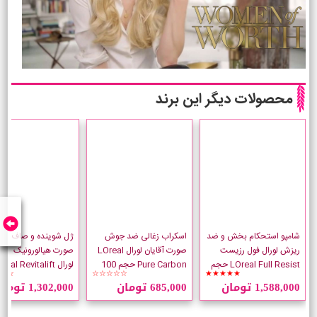
محصولات دیگر این برند
شامپو استحکام بخش و ضد
اسکراب زغالی ضد جوش
ژل شوینده و صاف کنن
ریزش لورال فول رزیست
صورت آقایان لورال LOreal
صورت هیالورونیک اسی
LOreal Full Resist حجم
Pure Carbon حجم 100
لورال eal Revitalift
☆☆
☆☆☆☆☆
★★★★★
700 میلی لیتر
میلی لیتر
Smoothing
1,588,000 تومان
685,000 تومان
1,302,000 تومان
میلی لیتر