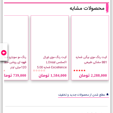
محصولات مشابه
کیت رنگ موی بیگن شماره
کیت رنگ موی لورال
881 مشکی طبیعی
اکسلنس LOreal
قهوه ای روشن حجم
Excellence شماره 5.00
120میلی لیتر
★★
☆☆☆☆☆
★★★★★
قهوه ای طبیعی روشن
2,288,000 تومان
1,584,000 تومان
739,000 تومان
🔔 مطلع شدن از محصولات جدید و تخفیف