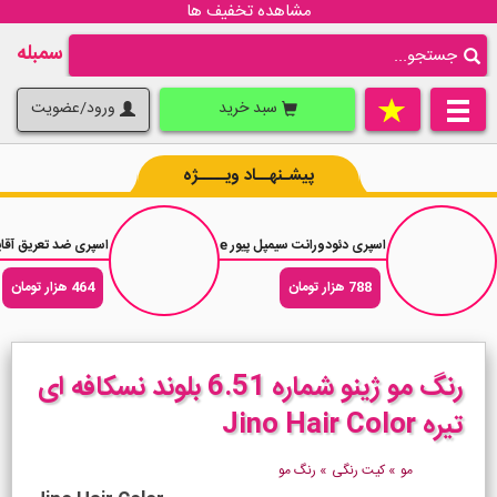
مشاهده تخفیف ها
سمبله
سبد خرید
ورود/عضویت
پیشـنهــاد ویــــژه
اسپری دئودورانت سیمپل پیور Simple Pure حجم 250 میلی لیتر
اسپری ضد تعریق آقایان رکسونا اکت
788 هزار تومان
464 هزار تومان
رنگ مو ژینو شماره 6.51 بلوند نسکافه ای
تیره Jino Hair Color
مو
»
کیت رنگی
»
رنگ مو