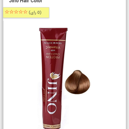
Jino Hair Color
☆☆☆☆☆
(0 رای)